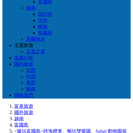
長灘島
越南
胡志明
河內
峴港
富國島
馬爾地夫
主題旅遊
五星之選
推薦行程
國內旅遊
北部
中部
東部
離島
聯絡我們
富泰旅遊
國外旅遊
越南
富國島
<爆玩富國島>跨海纜車、暢玩雙樂園、Safari 動物園探