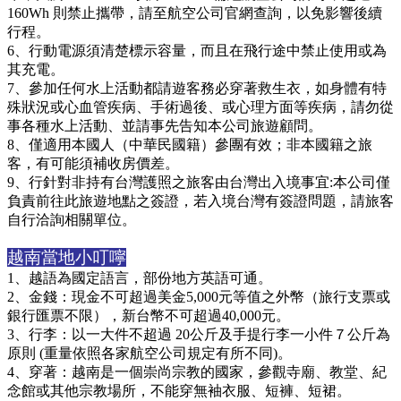
160Wh 則禁止攜帶，請至航空公司官網查詢，以免影響後續
行程。
6、行動電源須清楚標示容量，而且在飛行途中禁止使用或為
其充電。
7、參加任何水上活動都請遊客務必穿著救生衣，如身體有特
殊狀況或心血管疾病、手術過後、或心理方面等疾病，請勿從
事各種水上活動、並請事先告知本公司旅遊顧問。
8、
僅適用本國人（中華民國籍）參團有效；非本國籍之旅
客，有可能須補收房價差。
9、行針對非持有台灣護照之旅客由台灣出入境事宜:本公司僅
負責前往此旅遊地點之簽證，若入境台灣有簽證問題，請旅客
自行洽詢相關單位。
越南當地小叮嚀
1、
越語為國定語言，部份地方英語可通。
2、金錢：現金不可超過美金5,000元等值之外幣（旅行支票或
銀行匯票不限），新台幣不可超過40,000元。
3、行李：以一大件不超過 20公斤及手提行李一小件７公斤為
原則 (重量依照各家航空公司規定有所不同)。
4、穿著：越南是一個崇尚宗教的國家，參觀寺廟、教堂、紀
念館或其他宗教場所，不能穿無袖衣服、短褲、短裙。