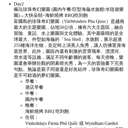
Day
2
瘋玩珍珠奇幻樂園 (園內午餐/巨型海龜水族館/水陸遊樂
園)→大快朵頤~海鮮燒烤 BBQ吃到飽
富國島的珍珠奇幻樂園（VinWonders Phu Quoc）是越南
最大的主題樂園，佔地50公頃，擁有六大主題區，融合
冒險、童話、水上樂園與文化體驗。
其中最吸睛的是全
球最大、外型如海龜的「Sea Shell」水族館，展示超過
255種海洋生物，並定時上演美人魚秀，讓人彷彿置身海
底世界。
此外，園區內還有刺激的雲霄飛車、漂漂河、
滑水道等設施，滿足不同年齡層的遊客。
每天傍晚，樂
園還會舉辦壯觀的閉幕燈光秀，為一天的冒險畫下完美
句點。
無論是親子同遊還是好友結伴，珍珠奇幻樂園都
是不可錯過的夢幻樂園。
早餐：
酒店早餐
中餐：
園內午餐
晚餐：
海鮮燒烤 BBQ 吃到飽
住宿：
Vinholidays Fiesta Phú Quốc 或 Wyndham Garden