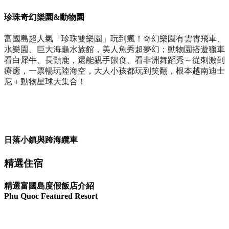
珍珠奇幻樂園&動物園
富國島超人氣「珍珠雙樂園」玩到瘋！奇幻樂園有雲霄飛車、
水樂園、巨大海龜水族館，美人魚秀超夢幻；動物園搭遊獵車
看白犀牛、長頸鹿，還能親手餵食、看非洲舞蹈秀～從刺激到
療癒，一票暢玩陸海空，大人小孩都玩到笑翻，根本越南迪士
尼＋動物星球大集合！
日落小鎮與跨海纜車
精選住宿
精選富國島度假飯店介紹
Phu Quoc Featured Resort