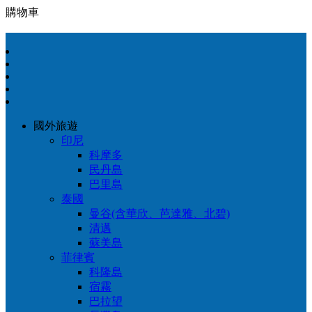
購物車
國外旅遊
印尼
科摩多
民丹島
巴里島
泰國
曼谷(含華欣、芭達雅、北碧)
清邁
蘇美島
菲律賓
科隆島
宿霧
巴拉望