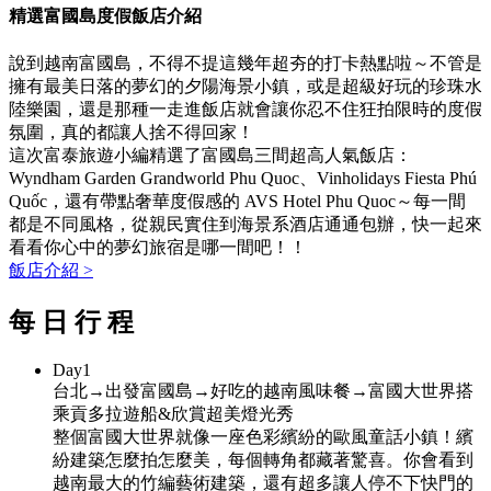
精選富國島度假飯店介紹
說到越南富國島，不得不提這幾年超夯的打卡熱點啦～不管是
擁有最美日落的夢幻的夕陽海景小鎮，或是超級好玩的珍珠水
陸樂園，還是那種一走進飯店就會讓你忍不住狂拍限時的度假
氛圍，真的都讓人捨不得回家！
這次富泰旅遊小編精選了富國島三間超高人氣飯店：
Wyndham Garden Grandworld Phu Quoc、Vinholidays Fiesta Phú
Quốc，還有帶點奢華度假感的 AVS Hotel Phu Quoc～每一間
都是不同風格，從親民實住到海景系酒店通通包辦，快一起來
看看你心中的夢幻旅宿是哪一間吧！！
飯店介紹 >
每
日
行
程
Day
1
台北→出發富國島→好吃的越南風味餐→富國大世界搭
乘貢多拉遊船&欣賞超美燈光秀
整個富國大世界就像一座色彩繽紛的歐風童話小鎮！繽
紛建築怎麼拍怎麼美，每個轉角都藏著驚喜。你會看到
越南最大的竹編藝術建築，還有超多讓人停不下快門的