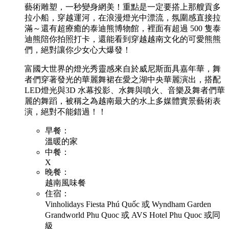
藝術雕塑，一秒變身網美！重點是一定要搭上那艘貢多
拉小船，穿越運河，在浪漫燈光中漂流，氛圍感直接拉
滿～還有超療癒的泰迪熊博物館，裡面有超過 500 隻泰
迪熊陪你拍照打卡，還能看到穿越越南文化的可愛熊熊
們，絕對讓你少女心大爆發！
富國大世界的燈光秀靈感來自於威尼斯面具嘉年華，舞
者們穿著發光的華麗舞裙在愛之湖中央華麗演出，搭配
LED燈光與3D 水幕投影、水舞與噴火、音樂及舞者們華
麗的舞蹈，被稱之為越南最大的水上多媒體實景藝術表
演，絕對不能錯過！！
早餐：
溫暖的家
中餐：
X
晚餐：
越南風味餐
住宿：
Vinholidays Fiesta Phú Quốc 或 Wyndham Garden
Grandworld Phu Quoc 或 AVS Hotel Phu Quoc 或同
級