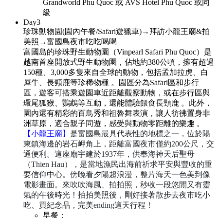
Grandworld Phu Quoc 或 AVS Hotel Phu Quoc 或同
級
Day
3
珍珠動物園(園內午餐/Safari遊獵車)→拜訪小龍王廟&拍
美照→富國島夜市吃吃喝喝
富國島的珍珠野生動物園（Vinpearl Safari Phu Quoc）是
越南首座開放式野生動物園，佔地約380公頃，擁有超過
150種、3,000多隻來自全球的動物，包括孟加拉虎、白
犀牛、長頸鹿等珍稀物種
。​
園區分為Safari區和步行
區，遊客可搭乘遊園車近距離觀察動物，或在步行區與
環尾狐猴、鸚鵡等互動，還能體驗餵食長頸鹿
。​
此外，
園內還有精彩的百鳥秀和祖魯舞表演，讓人彷彿置身非
洲草原，適合親子同遊，感受與動物零距離的樂趣
。​
【小龍王廟】
是富國島最具代表性的地標之一，位於陽
東鎮海邊的岩石岬角上，距離富國夜市僅約200公尺，交
通便利。​這座廟宇建於1937年，供奉海神天后聖母
（Thien Hau），是當地漁民出海前祈求平安與豐收的重
要信仰中心。
傍晚看夕陽超浪漫，整片海天一色美到像
電影畫面。來吹吹海風、拍拍照，秒收一段悠閒又有靈
氣的午後時光！拍拍美照後，剛好接著散步去夜市吃小
吃、買紀念品，完美ending這天行程！
早餐：