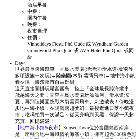
酒店早餐
中餐：
園內午餐
晚餐：
夜市自理
住宿：
Vinholidays Fiesta Phú Quốc 或 Wyndham Garden
Grandworld Phu Quoc 或 AVS Hotel Phu Quoc 或同
級
Day
4
世界最長跨海纜車→香島水樂園(漂漂河/滑水道/魔毯等
多項設施一次玩)→陸樂園(木製 雲霄飛車)→地中海小鎮
看夕陽→海濱夜市自由逛街
這天直接開掛玩爆富國島！搭上「全球最長跨海纜車」
飛越海天之間，直奔香島水樂園玩漂漂河、滑水道涼一
夏，再到陸樂園挑戰木製雲霄飛車、刺激破表！傍晚漫
步地中海小鎮，夕陽灑落超夢幻，最後逛進日落小鎮夜
市，吃喝拍買一次滿足～從天亮嗨到天黑，保證一天超
充實、回憶滿滿！
【地中海小鎮&夜市】
Sunset Town位於富國島西南岸，
是一座融合地中海風情的海濱小鎮，擁有超過300棟色彩