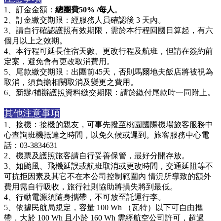
1、訂金金額：
總團費50% /每人
。
2、訂金繳交期限：經服務人員確認後 3 天內。
3、請自行確認護照有效期限，需於本行程回國日算起，有六
個月以上之效期。
4、本行程可延長住宿天數、更改行程及航班，但請在簽約前
定案，避免會有更改取消費用。
5、尾款繳交期限：出團前45天，否則馬爾地夫飯店將被視為
取消，須負擔相關取消及變更之費用。
6、新辦/補辦護照資料繳交期限：請於繳付尾款時一同附上。
其他注意事項
1、接機：接機的親友，可事先撥至桃園國際機場旅客服務中
心查詢班機抵達之時間，以免久候或遲到。旅客服務中心電
話：03-3834631
2、機票及護照旅客請自行妥善保管，最好分開存放。
3、如颱風、飛機延誤或航班取消或更改時間，交通延阻等不
可抗拒因素及其它不在本公司控制範圍內 情況所導致的額外
費用需自行吸收，旅行社則協助將損失將到最低。
4、
行動電源須隨身攜帶，不可放至託運行李。
5、依據民航局規定，容量 100 Wh （瓦特）以下可自由攜
帶，大於 100 Wh 且小於 160 Wh 需經航空公司許可，超過