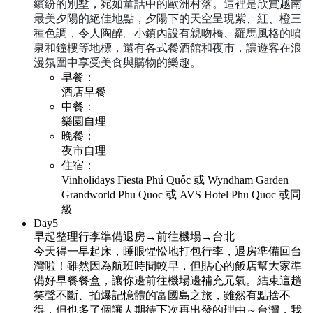
繽紛的別墅，宛如童話中的歐洲村落。
這裡是欣賞越南
最美夕陽的絕佳地點，夕陽下的天空呈現紫、紅、橙三
種色調，令人陶醉。
小鎮內設有親吻橋、羅馬風格的噴
泉和鐘樓等地標，還有各式餐酒館和夜市，讓遊客在浪
漫氛圍中享受美食與購物的樂趣。
早餐：
酒店早餐
中餐：
樂園自理
晚餐：
夜市自理
住宿：
Vinholidays Fiesta Phú Quốc 或 Wyndham Garden
Grandworld Phu Quoc 或 AVS Hotel Phu Quoc 或同
級
Day
5
早起整理行李準備退房→前往機場→台北
今天得一早起床，睡眼惺忪地打包行李，退房準備回台
灣啦！雖然因為航班時間較早，但貼心的飯店幫大家準
備好早餐餐盒，讓你邊前往機場邊補充元氣。結束這趟
笑聲不斷、拍爆記憶體的富國島之旅，雖然有點捨不
得，但也多了個讓人期待下次再出發的理由～台灣，我