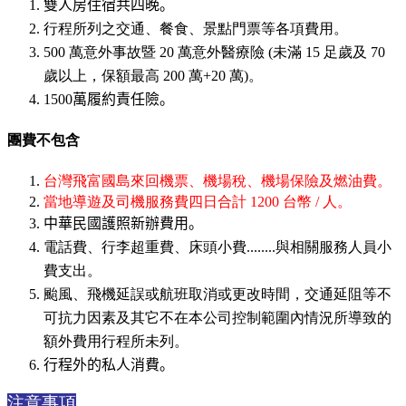
雙人房住宿共四晚。
行程所列之交通、餐食、景點門票等各項費用。
500 萬意外事故暨 20 萬意外醫療險 (未滿 15 足歲及 70
歲以上，保額最高 200 萬+20 萬)。
1500
萬履約責任險。
團費不包含
台灣飛富國島來回機票、機場稅、機場保險及燃油費。
當地導遊及司機服務費四日合計 1200 台幣 / 人。
中華民國護照新辦費用。
電話費、行李超重費、床頭小費........與相關服務人員小
費支出。
颱風、飛機延誤或航班取消或更改時間，交通延阻等不
可抗力因素及其它不在本公司控制範圍內情況所導致的
額外費用行程所未列。
行程外的私人消費。
注意事項