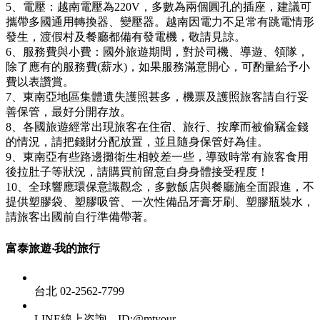
5、電壓：越南電壓為220V，多數為兩個圓孔的插座，建議可
攜帶多國通用轉換器、變壓器。越南因電力不足常有跳電情形
發生，渡假村及餐廳都備有發電機，敬請見諒。
6、服務費與小費：國外旅遊期間，對於司機、導遊、領隊，
除了應有的服務費(薪水)，如果服務滿意開心，可酌量給予小
費以表讚賞。
7、東南亞地區集體遺失護照甚多，機票及護照旅客請自行妥
善保管，最好分開存放。
8、各國旅遊經常出現旅客在住宿、旅行、按摩而被偷竊金錢
的情況，請把錢財分配放置，並且隨身保管好為佳。
9、東南亞有些路邊攤衛生相較差一些，導致時常有旅客食用
後拉肚子等狀況，請購買前留意自身身體接受程度！
10、全球響應環保意識觀念，多數飯店與餐廳施全面跟進，不
提供塑膠袋、塑膠吸管、一次性備品牙膏牙刷、塑膠瓶裝水，
請旅客出國前自行準備帶著。
富泰旅遊‧我的旅行
台北 02-2562-7799
LINE線上咨詢。ID:@mtyour