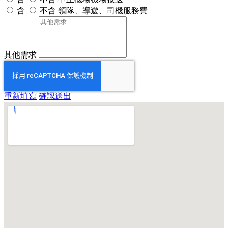
含
不含
領隊、導遊、司機服務費
其他需求
重新填寫
確認送出